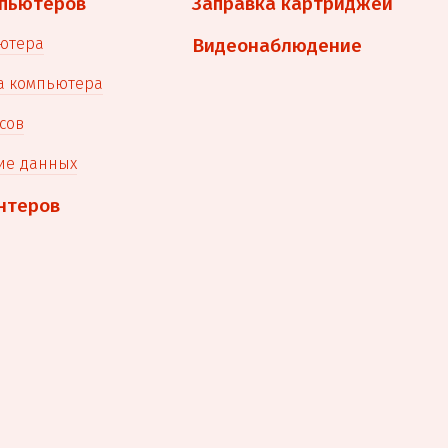
пьютеров
Заправка картриджей
ютера
Видеонаблюдение
а компьютера
сов
ие данных
нтеров