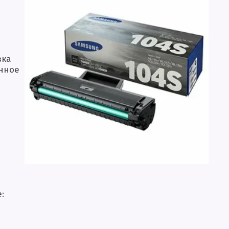
вка
анное
: