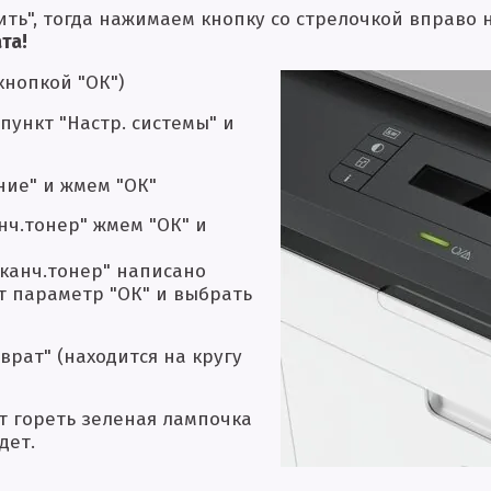
ить", тогда нажимаем кнопку со стрелочкой вправо 
та!
 кнопкой "ОК")
пункт "Настр. системы" и
ние" и жмем "ОК"
нч.тонер" жмем "ОК" и
аканч.тонер" написано
от параметр "ОК" и выбрать
врат" (находится на кругу
ет гореть зеленая лампочка
дет.