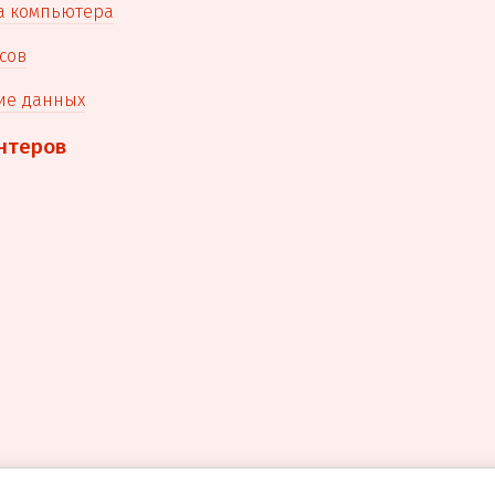
а компьютера
сов
ие данных
нтеров