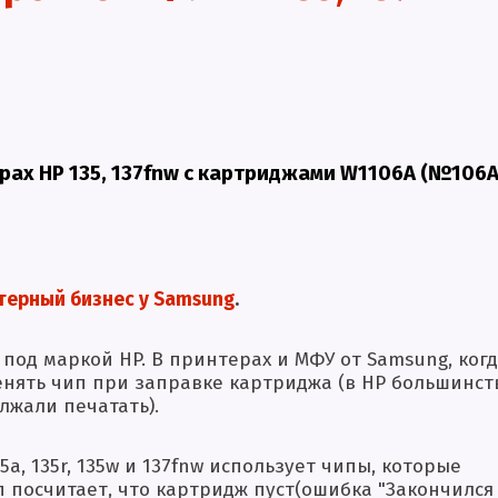
рах HP 135, 137fnw с картриджами W1106A (№106A
терный бизнес у Samsung
.
под маркой HP. В принтерах и МФУ от Samsung, когд
менять чип при заправке картриджа (в HP большинст
лжали печатать).
5a, 135r, 135w и 137fnw использует чипы, которые
п посчитает, что картридж пуст(ошибка "Закончился