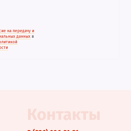
сие на передачу и
нальных данных
в
олитикой
ости
Контакты