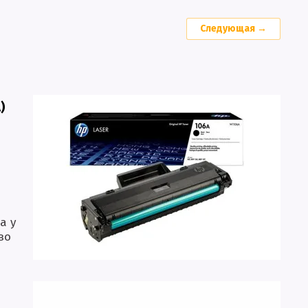
Следующая →
)
а у
во