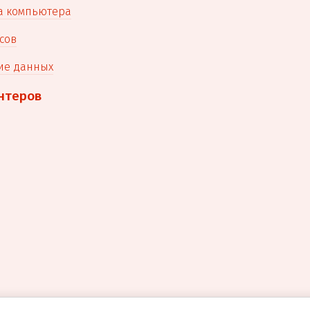
а компьютера
сов
ие данных
нтеров