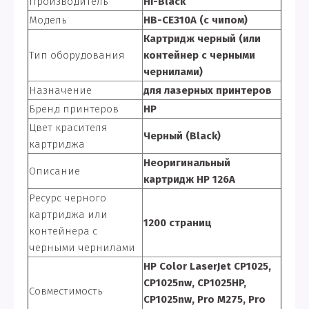
Производитель
Hi-Black
Модель
HB-CE310A (с чипом)
Картридж черный (или
Тип оборудования
контейнер с черными
чернилами)
Назначение
для лазерных принтеров
Бренд принтеров
HP
Цвет красителя
Черный (Black)
картриджа
Неоригинальный
Описание
картридж HP 126A
Ресурс черного
картриджа или
1200 страниц
контейнера с
черными чернилами
HP Color LaserJet CP1025,
CP1025nw, CP1025HP,
Совместимость
CP1025nw, Pro M275, Pro