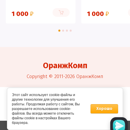
1 000
₽
1 000
₽
ОранжКомп
Copyright © 2011-2026 ОранжКомп
Этот сайт использует cookie-файлы и
другие технологии для улучшения его
работы. Продолжая работу с сайтом, Вы
Хорошо
разрешаете использование cookie-
файлов. Вы всегда можете отключить
файлы cookie в настройках Вашего
ОранжКомп – Компьютерный сервис в
браузера.
Домодедово
СРАВНЕНИЕ
0
КОРЗИНА
0